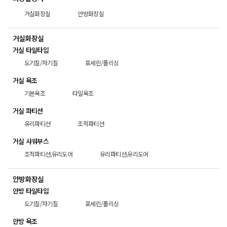
거실화장실
안방화장실
거실화장실
거실 타일타입
도기질/자기질
포세린/폴리싱
거실 욕조
기본욕조
타일욕조
거실 파티션
유리파티션
조적파티션
거실 샤워부스
조적파티션,유리도어
유리파티션,유리도어
안방화장실
안방 타일타입
도기질/자기질
포세린/폴리싱
안방 욕조