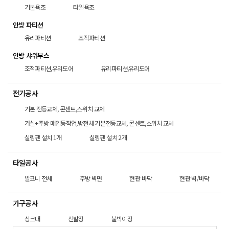
기본욕조
타일욕조
안방 파티션
유리파티션
조적파티션
안방 샤워부스
조적파티션,유리도어
유리파티션,유리도어
전기공사
기본 전등교체, 콘센트,스위치 교체
거실+주방 매입등작업,방전체 기본전등교체, 콘센트,스위치 교체
실링팬 설치 1개
실링팬 설치 2개
타일공사
발코니 전체
주방 벽면
현관 바닥
현관 벽/바닥
가구공사
싱크대
신발장
붙박이장