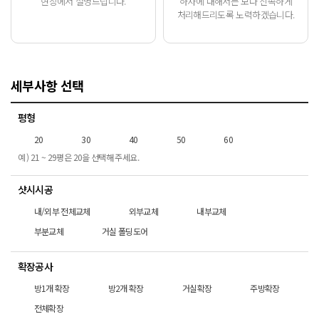
현장에서 설명드립니다.
하자에 대해서는 보다 신속하게
처리해드리도록 노력하겠습니다.
세부사항 선택
평형
20
30
40
50
60
예 ) 21 ~ 29평은 20을 선택해 주세요.
샷시시공
내/외부 전체교체
외부교체
내부교체
부분교체
거실 폴딩도어
확장공사
방1개 확장
방2개 확장
거실확장
주방확장
전체확장